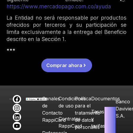
https://www.mercadopago.com.co/ayuda
La Entidad no será responsable por productos
ofrecidos por terceros y su participación se
limita exclusivamente a la entrega del Beneficio
descrito en la Sección 1.
***
Comprar ahora
Canales
Condiciones
Política
Documentos
Banco
de
de uso
para el
Davivie
Tasas
Contacto
tratamiento
S.A.
Contratos
y
RappiCard
de datos
RappiCard
tarifas
personales