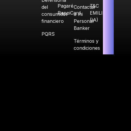
Defensoría
Pagaré
T&C
del
Contactar
RappiCard
EMILIA
consumidor
a mi
(IA)
financiero
Personal
Banker
PQRS
Términos y
condiciones