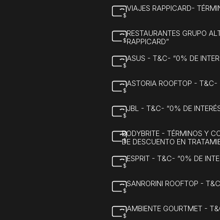
VIAJES RAPPICARD- TÉRMI
RESTAURANTES GRUPO ALT
RAPPICARD”
ASUS - T&C- “0% DE INTE
ASTORIA ROOFTOP - T&C-
JBL - T&C- “0% DE INTER
BODYBRITE - TÉRMINOS Y C
DE DESCUENTO EN TRATAMI
ESPRIT - T&C- “0% DE IN
SANRORINI ROOFTOP - T&
AMBIENTE GOURTMET - T&