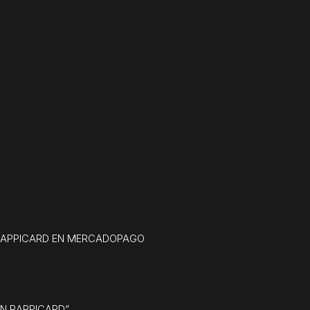
U RAPPICARD EN MERCADOPAGO
N RAPPICARD”