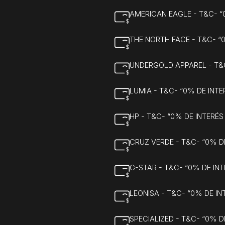
AMERICAN EAGLE - T&C- 
THE NORTH FACE - T&C- “
UNDERGOLD APPAREL - T&
LUMIA - T&C- “0% DE INT
HP - T&C- “0% DE INTERÉ
CRUZ VERDE - T&C- “0% D
G-STAR - T&C- “0% DE IN
LEONISA - T&C- “0% DE I
SPECIALIZED - T&C- “0% 