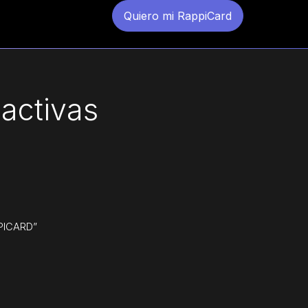
Quiero mi RappiCard
activas
PICARD”