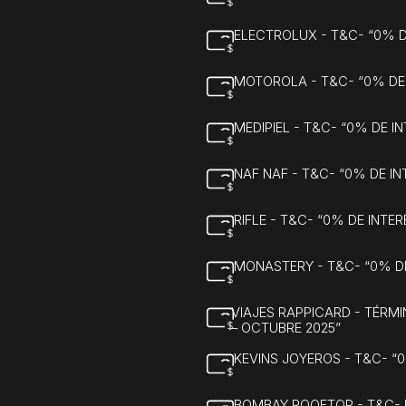
ELECTROLUX - T&C- “0% 
MOTOROLA - T&C- “0% DE
MEDIPIEL - T&C- “0% DE 
NAF NAF - T&C- “0% DE I
RIFLE - T&C- “0% DE INT
MONASTERY - T&C- “0% D
VIAJES RAPPICARD - TÉRM
– OCTUBRE 2025”
KEVINS JOYEROS - T&C- “
BOMBAY ROOFTOP - T&C- 