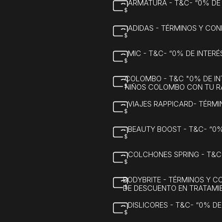
ARMATURA - T&C- “0% DE
ADIDAS - TÉRMINOS Y CON
MIC - T&C- “0% DE INTER
COLOMBO - T&C "0% DE INT
NIÑOS COLOMBO CON TU R
VIAJES RAPPICARD- TÉRMI
BEAUTY BOOST - T&C- “0
COLCHONES SPRING - T&C
BODYBRITE - TÉRMINOS Y C
DE DESCUENTO EN TRATAMI
DISLICORES - T&C- “0% D