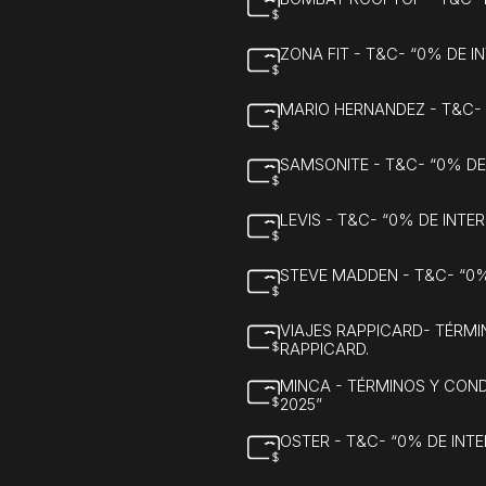
ZONA FIT - T&C- “0% DE 
MARIO HERNANDEZ - T&C-
SAMSONITE - T&C- “0% D
LEVIS - T&C- “0% DE INT
STEVE MADDEN - T&C- “0
VIAJES RAPPICARD- TÉRM
RAPPICARD.
MINCA - TÉRMINOS Y CON
2025”
OSTER - T&C- “0% DE INT