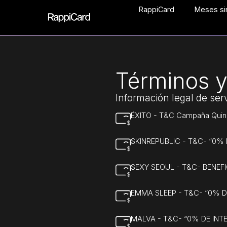
RappiCard
Meses sin
Términos y
Información legal de se
ÉXITO - T&C Campaña Quince
SKINREPUBLIC - T&C- “0%
SEXY SEOUL - T&C- BENEF
EMMA SLEEP - T&C- “0% 
MALVA - T&C- “0% DE IN