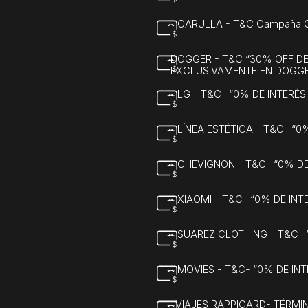
CARULLA - T&C Campaña Qui
DOGGER - T&C “30% OFF DE
EXCLUSIVAMENTE EN DOGGE
LG - T&C- “0% DE INTERÉ
LÍNEA ESTÉTICA - T&C- “
CHEVIGNON - T&C- “0% D
XIAOMI - T&C- “0% DE IN
SUAREZ CLOTHING - T&C-
MOVIES - T&C- “0% DE IN
VIAJES RAPPICARD- TÉRMI