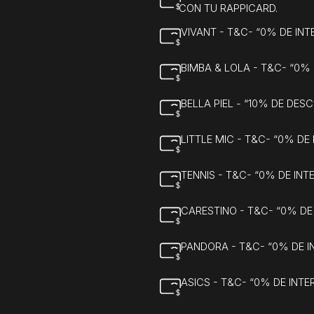
CON TU RAPPICARD.
VIVANT - T&C- “0% DE IN
BIMBA & LOLA - T&C- “0%
BELLA PIEL - “10% DE DE
LITTLE MIC - T&C- “0% D
TENNIS - T&C- “0% DE IN
CARESTINO - T&C- “0% DE
PANDORA - T&C- “0% DE 
ASICS - T&C- “0% DE INT