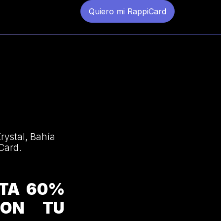
Quiero mi RappiCard
rystal, Bahía
Card.
STA 60%
CON TU