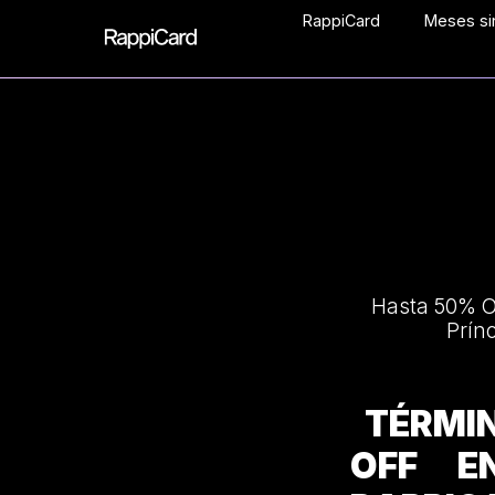
RappiCard
Meses sin
Hasta 50% OF
Prín
TÉRMIN
OFF E