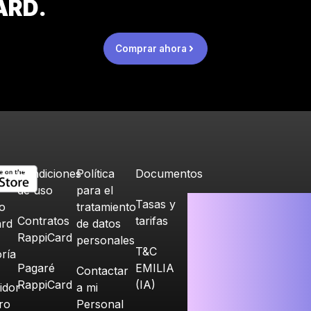
ARD.
Comprar ahora
Condiciones
Política
Documentos
de uso
para el
Tasas y
o
tratamiento
Contratos
tarifas
ard
de datos
RappiCard
personales
T&C
ría
Pagaré
EMILIA
Contactar
RappiCard
(IA)
idor
a mi
ero
Personal