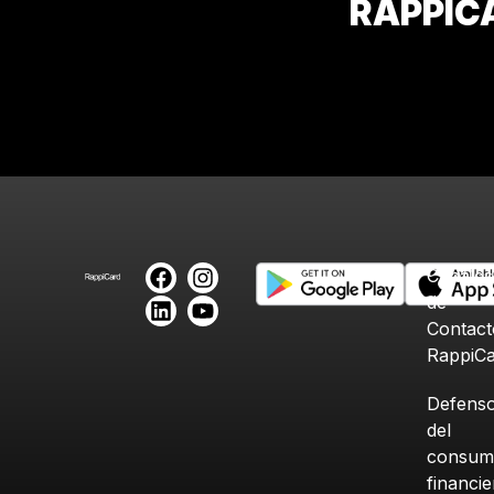
RAPPIC
Canales
de
Contact
RappiC
Defenso
del
consum
financi