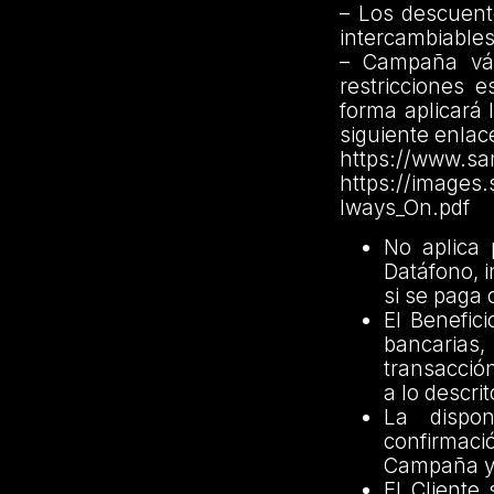
– Los descuent
intercambiables 
– Campaña vál
restricciones 
forma aplicará
siguiente enlac
https://www.sa
https://images
lways_On.pdf
No aplica 
Datáfono, 
si se paga
El Benefic
bancarias,
transacción
a lo descri
La dispon
confirmaci
Campaña y/
El Cliente 