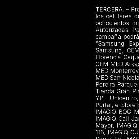
TERCERA. –
Pro
los celulares 
ochocientos m
Autorizadas Pa
campaña podrá a
“Samsung Exp
Samsung, CEM
Florencia Caqu
CEM MED Arkad
MED Monterrey
MED San Nicol
Pereira Parque
Tienda Gran Pl
YPL Unicentro
Portal, e-Stor
IMAGIQ BOG Ma
IMAGIQ Cali Ja
Mayor, IMAGIQ
116, IMAGIQ CU