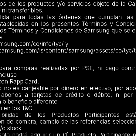
os de los productos y/o servicios objeto de la 
ni transferibles.
ida para todas las órdenes que cumplan las 
establecidas en los presentes Términos y Condici
 los Términos y Condiciones de Samsung que se e
e
msung.com/co/info/tyc/ y
.samsung.com/is/content/samsung/assets/co/tyc/
para compras realizadas por PSE, ni pago cont
incluso
 con RappiCard.
io no es canjeable por dinero en efectivo, por a
 abonos a tarjetas de crédito o débito, ni por 
 o beneficio diferente
to en los T&C.
ibilidad de los Productos Participantes es
ón de compra, cambio de las referencias seleccio
o stock.
solo podrá adquirir un (1) Producto Participante 