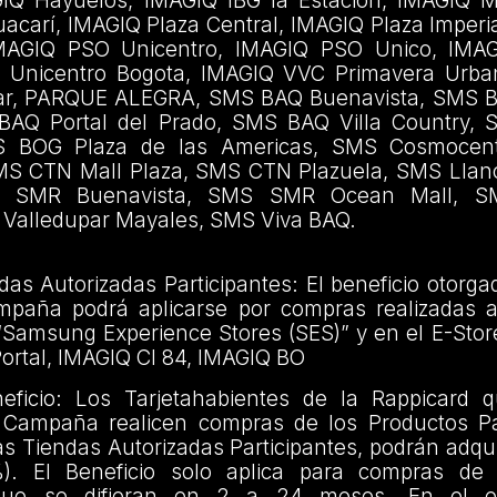
GIQ Hayuelos, IMAGIQ IBG la Estación, IMAGIQ 
carí, IMAGIQ Plaza Central, IMAGIQ Plaza Imperi
MAGIQ PSO Unicentro, IMAGIQ PSO Unico, IM
 Unicentro Bogota, IMAGIQ VVC Primavera Urban
, PARQUE ALEGRA, SMS BAQ Buenavista, SMS B
 BAQ Portal del Prado, SMS BAQ Villa Country,
MS BOG Plaza de las Americas, SMS Cosmoce
MS CTN Mall Plaza, SMS CTN Plazuela, SMS Llan
S SMR Buenavista, SMS SMR Ocean Mall, SM
 Valledupar Mayales, SMS Viva BAQ.
das Autorizadas Participantes: El beneficio otorga
mpaña podrá aplicarse por compras realizadas a
s “Samsung Experience Stores (SES)” y en el E-St
ortal, IMAGIQ Cl 84, IMAGIQ BO
ficio: Los Tarjetahabientes de la Rappicard 
 Campaña realicen compras de los Productos Pa
as Tiendas Autorizadas Participantes, podrán adqui
%). El Beneficio solo aplica para compras de 
s que se difieran en 2 a 24 meses. En el 