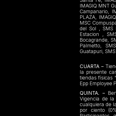
Santa Fe, IMA
IMAGIQ MNT Gua
Campanario, I
PLAZA, IMAGIQ
MSC Compuspar
del Sol , SMS
Estacion , S
Bocagrande, S
Palmetto, SM
Guatapuri, SMS
CUARTA –
Tien
la presente ca
tiendas física
Epp Employee P
QUINTA. –
Bene
Vigencia de la
cualquiera de l
por ciento (0
Participante