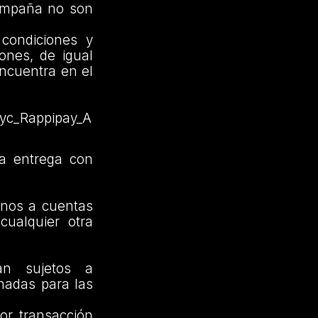
Campaña no son
condiciones y
ones, de igual
ncuentra en el
tyc_Rappipay_A
ra entrega con
bonos a cuentas
cualquier otra
tán sujetos a
nadas para las
por transacción