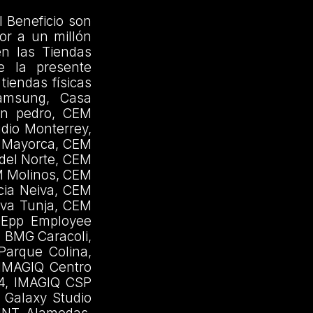
l Beneficio son
or a un millón
en las Tiendas
de la presente
tiendas físicas
Samsung, Casa
an pedro, CEM
dio Monterrey,
 Mayorca, CEM
del Norte, CEM
M Molinos, CEM
cia Neiva, CEM
iva Tunja, CEM
, Epp Employee
 BMG Caracoli,
arque Colina,
 IMAGIQ Centro
84, IMAGIQ CSP
 Galaxy Studio