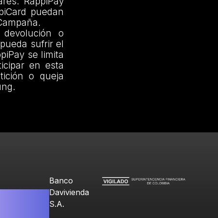
lares. RappiPay
ppiCard puedan
a Campaña.
 devolución o
pueda sufrir el
piPay se limita
icipar en esta
ición o queja
ung.
Banco
Davivienda
S.A.