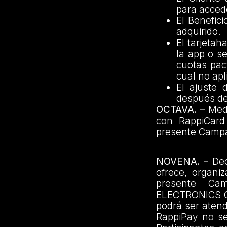
para accede
El Benefici
adquirido.
El tarjeta
la app o se
cuotas pac
cual no apl
El ajuste 
después de
OCTAVA. –
Medi
con RappiCard
presente Camp
NOVENA. –
Dec
ofrece, organi
presente Ca
ELECTRONICS CO
podrá ser aten
RappiPay no se