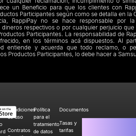
por cualquier reclamación, incumplimiento o simi
ece un Beneficio para que los clientes con Ra
oductos Participantes según como se detalla en l
ia, RappiPay no se hace responsable por la
s dineros respectivos o por cualquier perjuicio que 
oductos Participantes. La responsabilidad de Rap
frecido, en los términos acá dispuestos. Al part
d entiende y acuerda que todo reclamo, o pet
los Productos Participantes, lo debe hacer a Sams
Condiciones
Política
Documentos
de uso
para el
Tasas y
o
tratamiento
Contratos
tarifas
ard
de datos