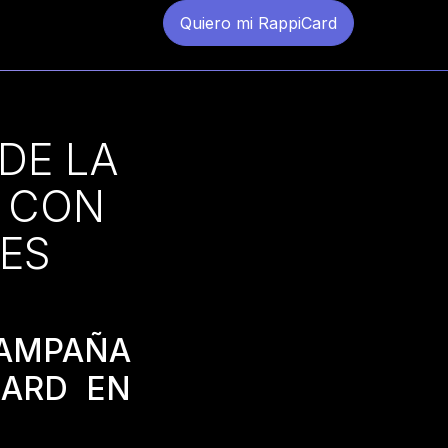
Quiero mi RappiCard
DE LA
S CON
RES
CAMPAÑA
CARD EN