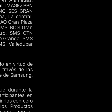
MNT Alamedas,
al, IMAGIQ PPN
AGIQ SES GRAN
a, La central,
AQ Gran Plaza
 SMS BOG Gran
ntro, SMS CTN
o Grande, SMS
S Valledupar
do en virtud de
 través de las
ore de Samsung,
que durante la
rticipantes en
rirlos con cero
los Productos
evento que el