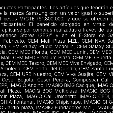
ductos Participantes: Los artículos que tendrán e
de la marca Samsung con un valor igual o superi
il pesos M/CTE ($1.800.000) y que se ofrecen 
rticipantes: El beneficio otorgado en virtud 
plicarse por compras realizadas a través de las 
erience Stores (SES)” y en el E-Store de 
 Fabricato, CEM Mall Plaza MZL, CEM NVA S
etá, CEM Galaxy Studio Medellin, CEM Galaxy Stu
ia, CEM MED Florida, CEM MED Junin, CEM MED
 Mall, CEM MED Premium Plaza, CEM MED Puerta 
as, CEM MED Tesoro, CEM MED Viva Envigado, CE
 Arboleda, CEM Portal del Quindio, CEM Santa Lu
aza, CEM URB Nuestro, CEM Viva Guajira, CEM V
, Ceser Bogota, Ceser Pereira, Compuspar Cali
e EPP, IMAGIQ Andino, IMAGIQ BMG Cacique, IMAGIQ
ll Plaza, IMAGIQ BOG Multiplaza, IMAGIQ BOG P
rdin Plaza, IMAGIQ Cali Unicentro, IMAGIQ CEDI,
 CHIA Fontanar, IMAGIQ Chipichape, IMAGIQ Cl 
C Jardin plaza, IMAGIQ Fundadores MZL, IMAGIQ