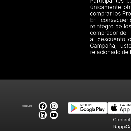
Participantes 
únicamente ofr
comprar los Pr
En consecuenc
reintegro de lo
comprador de Pr
al descuento o
Campaña, uste
relacionado de 
Canales
de
Contact
RappiC