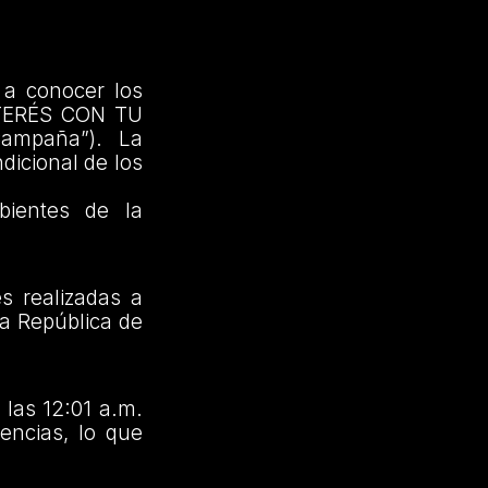
 a conocer los
NTERÉS CON TU
ampaña”). La
dicional de los
abientes de la
s realizadas a
la República de
las 12:01 a.m.
encias, lo que