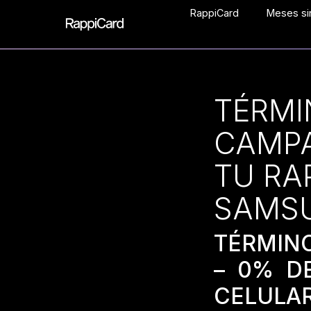
RappiCard
Meses sin
TÉRMI
CAMPA
TU RA
SAMS
TÉRMIN
– 0% D
CELULA