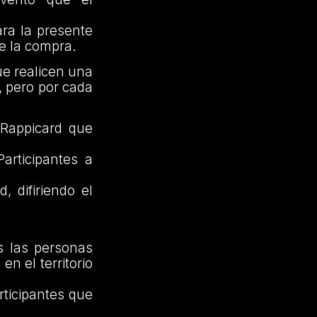
ra la presente
e la compra.
ue realicen una
 pero por cada
 Rappicard que
articipantes a
 difiriendo el
s las personas
n el territorio
ticipantes que