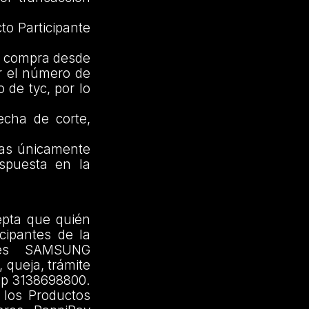
to Participante
la compra desde
ar el número de
 de tyc, por lo
echa de corte,
as únicamente
spuesta en la
epta que quién
icipantes de la
 es SAMSUNG
queja, trámite
pp 3138698800.
 los Productos