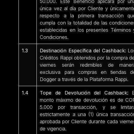
50.000. Este Beneficio aplicará por un
única vez al día por Cliente y únicament
respecto a la primera transacción qu
cumpla con la totalidad de las condicione
establecidas en los presentes Términos 
Condiciones.
1.3
Destinación Específica del Cashback:
Lo
Créditos Rappi obtenidos por la compra de
viernes serán redimibles de maner
exclusiva para compras en tiendas d
Dogger a través de la Plataforma Rappi.
1.4
Tope de Devolución del Cashback:
E
monto máximo de devolución es de CO
5.000 por transacción, y se limitar
estrictamente a una (1) única transacció
aprobada por Cliente durante cada vierne
de vigencia.