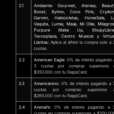
2.1
Ambiente Gourmet, Atenea, Beaut
Boost, Bylmo, Coco Pink, Crydon
Garmin, Habicicletas, HomeSale, L
Vaquita, Lumia, Maaji, Mi Ollie, Milagros
Purpure Make Up, ShopyLibre
Tecnoplaza, Centro Musical y Virtua
Llantas:
Aplica al diferir la compra solo a 
cuotas.
2.2
American Eagle:
0% de interés pagando 
3 cuotas por compras superiores 
$350.000 con tu RappiCard.
2.3
Americanino:
0% de interés pagando a 
cuotas por compras superiores 
$289.000 con tu RappiCard.
2.4
Animal’s:
0% de interés pagando a 
cuotas en compras superiores a $200.00