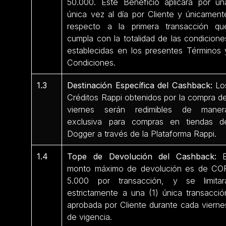
50.000. Este Beneficio aplicará por un
única vez al día por Cliente y únicament
respecto a la primera transacción qu
cumpla con la totalidad de las condicione
establecidas en los presentes Términos 
Condiciones.
1.3
Destinación Específica del Cashback:
Lo
Créditos Rappi obtenidos por la compra de
viernes serán redimibles de maner
exclusiva para compras en tiendas d
Dogger a través de la Plataforma Rappi.
1.4
Tope de Devolución del Cashback:
E
monto máximo de devolución es de CO
5.000 por transacción, y se limitar
estrictamente a una (1) única transacció
aprobada por Cliente durante cada vierne
de vigencia.