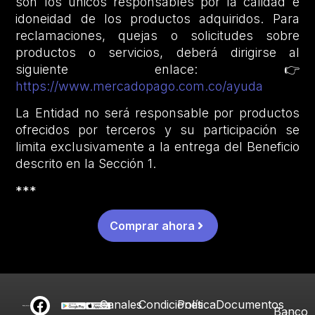
son los únicos responsables por la calidad e
idoneidad de los productos adquiridos. Para
reclamaciones, quejas o solicitudes sobre
productos o servicios, deberá dirigirse al
siguiente enlace: 👉
https://www.mercadopago.com.co/ayuda
La Entidad no será responsable por productos
ofrecidos por terceros y su participación se
limita exclusivamente a la entrega del Beneficio
descrito en la Sección 1.
***
Comprar ahora
Canales
Condiciones
Política
Documentos
Banco