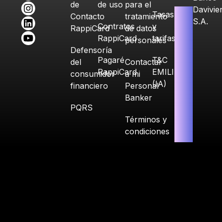
de
de uso
para el
Davivie
Tasas
Contacto
tratamiento
S.A.
Contratos
y
RappiCard
de datos
RappiCard
tarifas
personales
Defensoría
Pagaré
T&C
del
Contactar
RappiCard
EMILIA
consumidor
a mi
(IA)
financiero
Personal
Banker
PQRS
Términos y
condiciones