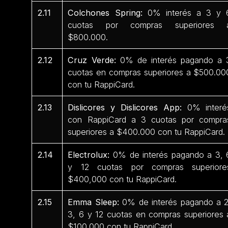
2.11
Colchones Spring:
0% interés a 3 y 
cuotas por compras superiores 
$800.000.
2.12
Cruz Verde:
0% de interés pagando a 
cuotas en compras superiores a $500.00
con tu RappiCard.
2.13
Dislicores y Dislicores App:
0% interé
con RappiCard a 3 cuotas por compra
superiores a $400.000 con tu RappiCard.
2.14
Electrolux:
0% de interés pagando a 3, 
y 12 cuotas por compras superiore
$400,000 con tu RappiCard.
2.15
Emma Sleep:
0% de interés pagando a 2
3, 6 y 12 cuotas en compras superiores 
$100.000 con tu RappiCard.