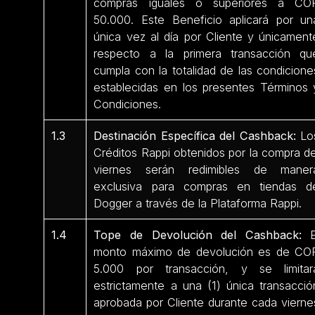
compras iguales o superiores a CO
50.000. Este Beneficio aplicará por un
única vez al día por Cliente y únicament
respecto a la primera transacción qu
cumpla con la totalidad de las condicione
establecidas en los presentes Términos 
Condiciones.
1.3
Destinación Específica del Cashback:
Lo
Créditos Rappi obtenidos por la compra de
viernes serán redimibles de maner
exclusiva para compras en tiendas d
Dogger a través de la Plataforma Rappi.
1.4
Tope de Devolución del Cashback:
E
monto máximo de devolución es de CO
5.000 por transacción, y se limitar
estrictamente a una (1) única transacció
aprobada por Cliente durante cada vierne