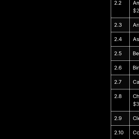
2.2
Am
$2
2.3
Ar
2.4
As
2.5
Be
2.6
Bi
2.7
Ca
2.8
Ch
$3
2.9
Cl
2.10
Co