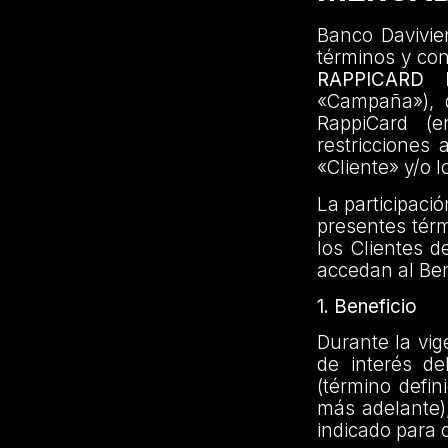
Banco Davivien
términos y co
RAPPICARD
«Campaña»), di
RappiCard (e
restricciones 
«Cliente» y/o l
La participaci
presentes térm
los Clientes d
accedan al Ben
1. Beneficio
Durante la vig
de interés d
(término defin
más adelante)
indicado para 