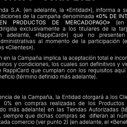
da S.A. (en adelante, la «Entidad»), informa a s
ndiciones de la campaña denominada
«0% DE IN
 EN PRODUCTOS DE MERCADOPAGO»
(en a
rigida exclusivamente a los titulares de la tar
n adelante, «RappiCard») que no presenten
administrativas al momento de la participación (
os «Clientes»).
ón en la Campaña implica la aceptación total e incon
inos y condiciones, los cuales son definitivos y v
e RappiCard que cumplan con los requisitos aquí
eficio (término definido más adelante).
encia de la Campaña, la Entidad otorgará a los Cl
el 0% en compras realizadas de los Productos 
ido más adelante) en las Tiendas Autorizadas (t
, siempre que dichas compras se difieran al nú
cada comercio (ver punto 2) (en adelante, el «Benef