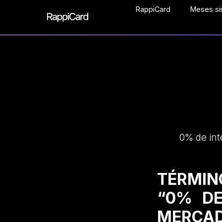
RappiCard
Meses sin
0% de int
TÉRMIN
“0% DE
MERCAD