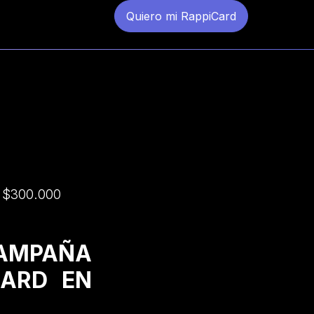
Quiero mi RappiCard
a $300.000
CAMPAÑA
CARD EN