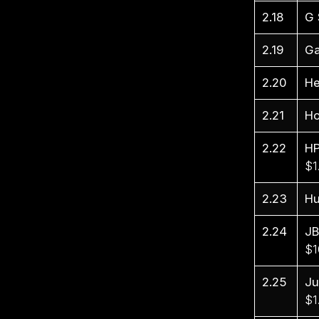
2.18
G 
2.19
Ga
2.20
He
2.21
Ho
2.22
H
$1
2.23
Hu
2.24
JB
$1
2.25
J
$1