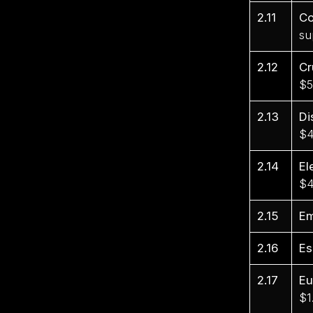
2.11
Co
su
2.12
Cr
$5
2.13
Di
$4
2.14
El
$4
2.15
E
2.16
Es
2.17
Eu
$1