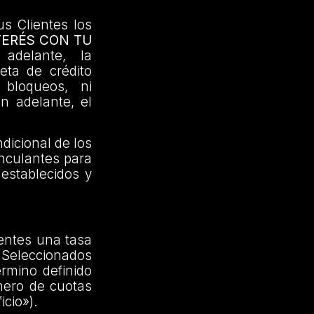
us Clientes los
TERÉS CON TU
delante, la
jeta de crédito
 bloqueos, ni
en adelante, el
dicional de los
inculantes para
 establecidos y
ientes una tasa
Seleccionados
érmino definido
mero de cuotas
icio»).