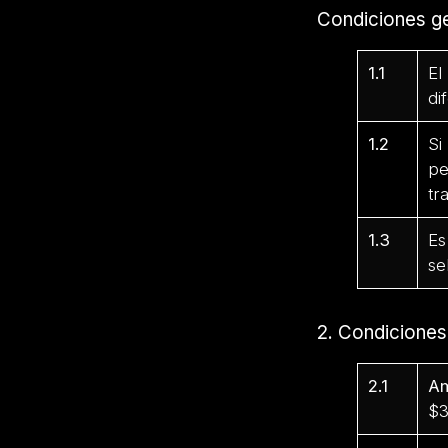
Condiciones ge
1.1
El
di
1.2
Si
pe
tr
1.3
Es
se
2. Condicione
2.1
Am
$3