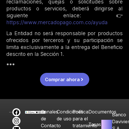
reclamaciones, quejas o solicitudes sobre
productos o servicios, deberá dirigirse al
siguiente enlace: 👉
https://www.mercadopago.com.co/ayuda
La Entidad no será responsable por productos
ofrecidos por terceros y su participación se
limita exclusivamente a la entrega del Beneficio
descrito en la Sección 1.
***
Comprar ahora
Canales
Condiciones
Política
Documentos
Banco
de
de uso
para el
Davivie
Tasas
Contacto
tratamiento
S.A.