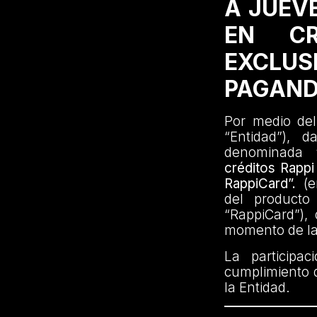
A JUEV
EN CR
EXCLUS
PAGAND
Por medio del
“Entidad”),
denominada
créditos Rappi
RappiCard”.
(e
del producto
“RappiCard”), 
momento de la p
La participa
cumplimiento d
la Entidad.