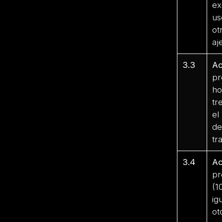
ex
us
ot
aj
3.3
Ac
pr
ho
tr
el
de
tr
3.4
Ac
pr
(1
ig
ot