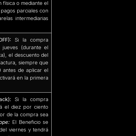
 física o mediante el
án pagos parciales con
elas intermediarias
OFF):
Si la compra
 jueves (durante el
ta), el descuento del
 factura, siempre que
 antes de aplicar el
ctivará en la primera
back):
Si la compra
á el diez por ciento
lor de la compra sea
ope:
El Beneficio se
del viernes y tendrá