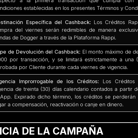
specto a la primera transacción que cumpla con l
ndiciones establecidas en los presentes Términos y Cond
stinación Específica del Cashback:
Los Créditos Rapp
mpra del viernes serán redimibles de manera exclus
endas de Dogger a través de la Plataforma Rappi.
pe de Devolución del Cashback:
El monto máximo de de
000 por transacción, y se limitará estrictamente a una (
robada por Cliente durante cada viernes de vigencia.
gencia Improrrogable de los Créditos:
Los Créditos 
gencia de treinta (30) días calendario contados a partir 
 App. Expirado dicho término, los créditos se perderán
gar a compensación, reactivación o canje en dinero.
NCIA DE LA CAMPAÑA