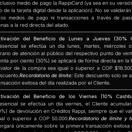
clusivo medio de pago la RappiCard (ya sea en su versión
o de la tarjeta digital desde la aplicación). No se validar
ros medios de pago ni transacciones a través de pasar
enas a la red directa del aliado.
tivación del Beneficio de Lunes a Jueves (30% 
esencial se efectúa un día lunes, martes, miércoles o
rario de atención al público del respectivo punto de ven
einta por ciento (30%) se aplicará de forma directa en la
 valor de la compra sea igual o superior a COP $18.300
scuento.
Recordatorio de límite:
Este descuento solo se a
ansacción exitosa del día realizada por el Cliente.
tivación del Beneficio de los Viernes (10% Cash
esencial se efectúa un día viernes, el Cliente acumular
0%) de devolución en Créditos Rappi, siempre que el va
ual o superior a COP 50.000.
Recordatorio de límite y t
orgará únicamente sobre la primera transacción exitosa 