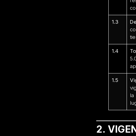
re
co
1.3
De
co
ti
1.4
To
5.
ap
1.5
Vi
vi
la
lu
2. VIGE