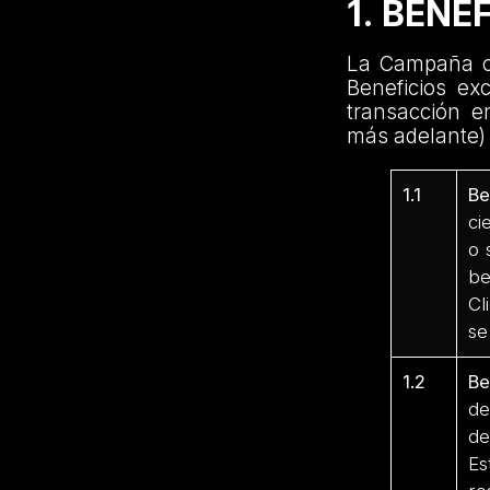
1. BENE
La Campaña oto
Beneficios ex
transacción e
más adelante) 
1.1
Be
ci
o 
be
Cl
se
1.2
Be
de
de
Es