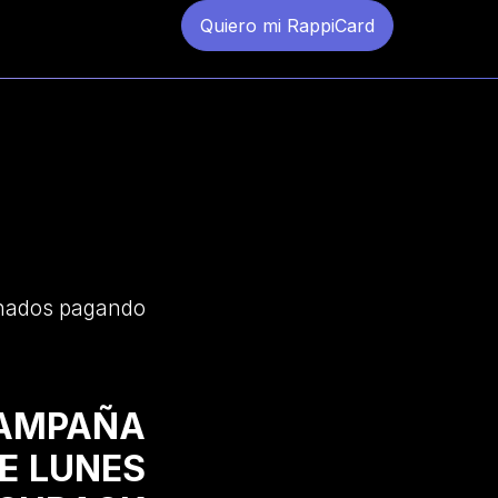
Quiero mi RappiCard
onados pagando
AMPAÑA
E LUNES