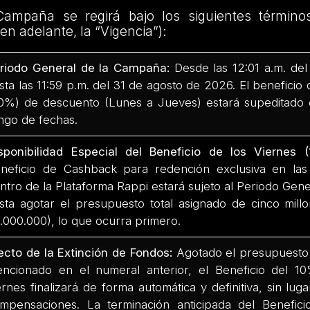
Campaña se regirá bajo los siguientes término
(en adelante, la “Vigencia”):
riodo General de la Campaña:
Desde las 12:01 a.m. del
sta las 11:59 p.m. del 31 de agosto de 2026. El beneficio d
0%) de descuento (Lunes a Jueves) estará supeditado e
ngo de fechas.
sponibilidad Especial del Beneficio de los Vierne
neficio de Cashback para redención exclusiva en la
ntro de la Plataforma Rappi estará sujeto al Periodo Gen
sta agotar el presupuesto total asignado de cinco mil
.000.000), lo que ocurra primero.
ecto de la Extinción de Fondos:
Agotado el presupuest
ncionado en el numeral anterior, el Beneficio del 
ernes finalizará de forma automática y definitiva, sin luga
mpensaciones. La terminación anticipada del Benefi