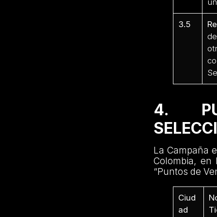
un
3.5
Re
de
ot
co
Se
4. P
SELECC
La Campaña es
Colombia, en 
“Puntos de Ven
Ciud
N
ad
T