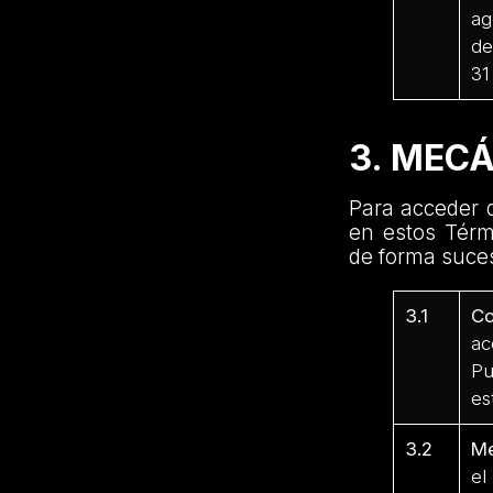
ag
de
31
3. MEC
Para acceder d
en estos Térm
de forma suces
3.1
Co
ac
Pu
es
3.2
Me
el