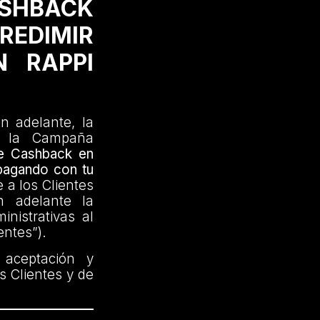
ASHBACK
EDIMIR
N RAPPI
n adelante, la
e la Campaña
de Cashback en
 pagando con tu
 a los Clientes
n adelante la
inistrativas al
entes”).
 aceptación y
s Clientes y de