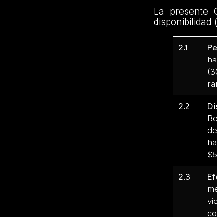
La presente 
disponibilidad 
2.1
Pe
ha
(3
ra
2.2
Di
Be
de
ha
$5
2.3
Ef
me
vi
co