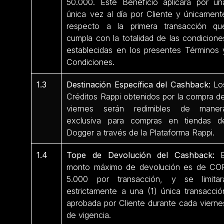
50.000. Este Beneficio aplicará por un
única vez al día por Cliente y únicament
respecto a la primera transacción qu
cumpla con la totalidad de las condicione
establecidas en los presentes Términos 
Condiciones.
1.3
Destinación Específica del Cashback:
Lo
Créditos Rappi obtenidos por la compra de
viernes serán redimibles de maner
exclusiva para compras en tiendas d
Dogger a través de la Plataforma Rappi.
1.4
Tope de Devolución del Cashback:
E
monto máximo de devolución es de CO
5.000 por transacción, y se limitar
estrictamente a una (1) única transacció
aprobada por Cliente durante cada vierne
de vigencia.