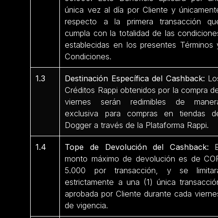
única vez al día por Cliente y únicament
respecto a la primera transacción qu
cumpla con la totalidad de las condicione
establecidas en los presentes Términos 
Condiciones.
1.3
Destinación Específica del Cashback:
Lo
Créditos Rappi obtenidos por la compra de
viernes serán redimibles de maner
exclusiva para compras en tiendas d
Dogger a través de la Plataforma Rappi.
1.4
Tope de Devolución del Cashback:
E
monto máximo de devolución es de CO
5.000 por transacción, y se limitar
estrictamente a una (1) única transacció
aprobada por Cliente durante cada vierne
de vigencia.