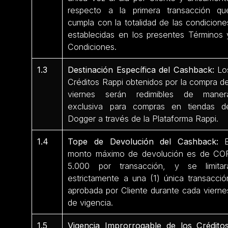
respecto a la primera transacción qu
cumpla con la totalidad de las condicione
establecidas en los presentes Términos 
Condiciones.
1.3
Destinación Específica del Cashback:
Lo
Créditos Rappi obtenidos por la compra de
viernes serán redimibles de maner
exclusiva para compras en tiendas d
Dogger a través de la Plataforma Rappi.
1.4
Tope de Devolución del Cashback:
E
monto máximo de devolución es de CO
5.000 por transacción, y se limitar
estrictamente a una (1) única transacció
aprobada por Cliente durante cada vierne
de vigencia.
1.5
Vigencia Improrrogable de los Créditos